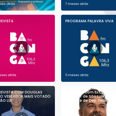
ses atrás
7 meses atrás
REVISTA
PROGRAMA PALAVRA VIVA
eses atrás
11 meses atrás
REVISTA COM DOUGLAS
Entrevista com Ex.Candida
TO VEREADOR MAIS VOTADO
Veriador de São Luis e
ÃO LUI
Suplente de Dep. Federal I
Jr.