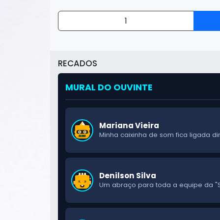
1
RECADOS
Cleiton Borges
A "SUA RÁDIO" é o som da nossa terr
MURAL DO OUVINTE
Mariana Vieira
Minha caixinha de som fica ligada d
Denilson Silva
Um abraço para toda a equipe da "S