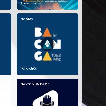
7 meses atrás
ao vivo
1 ano atrás
to a
NA COMUNIDADE
van