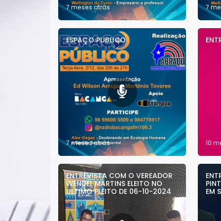
7 meses atrás
7 me
ESPAÇO PUBLICO
ENT
7 meses atrás
10 m
ENTREVISTA COM O VEREADOR
ENT
WENDEL MARTINS ELEITO NO
PIN
ULTIMO PLEITO DE 06-10-2024
EM S