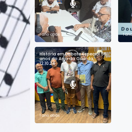
1 ano atrás
1 an
Historia em Debate Especial 56
anos do Anjo da Guarda,
12.10.24
1 ano atrás