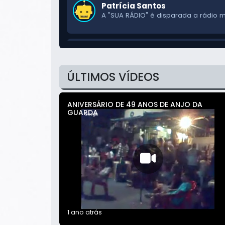
Patrícia Santos
A "SUA RÁDIO" é disparada a rádio ma
Luciana Mendes
Passando para mandar um beijo para
ÚLTIMOS VÍDEOS
ANIVERSÁRIO DE 49 ANOS DE ANJO DA
Jardel Castro
GUARDA
O som da "SUA RÁDIO" é diferencia
1 ano atrás