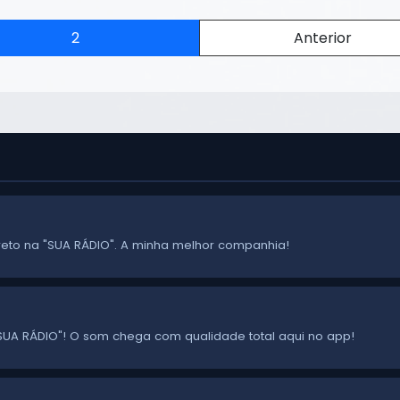
2
Anterior
a! Ligo o rádio logo cedo!
ireto na "SUA RÁDIO". A minha melhor companhia!
UA RÁDIO"! O som chega com qualidade total aqui no app!