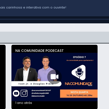
is carinhosa e interativa com o ouvinte!
 toda a equipe técnica e para os ouvintes da "SUA RÁDIO"!
NA COMUNIDADE PODECAST
do demais! A melhor programação da cidade.
1 ano atrás