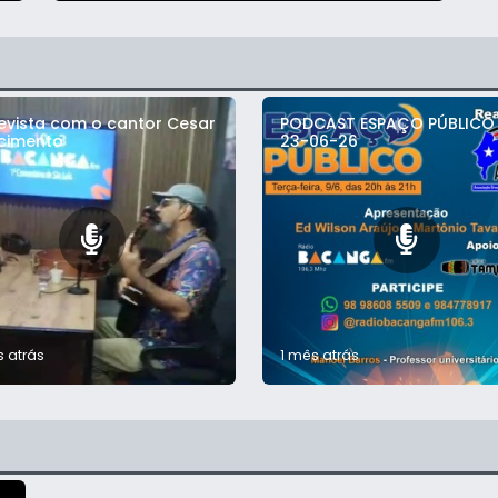
revista com o cantor Cesar
PODCAST ESPAÇO PÚBLICO 
cimento
23-06-26
s atrás
1 mês atrás