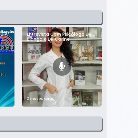
DIA
Entrevista Com Psicóloga DR
Bianga e DR Carine
2 meses atrás