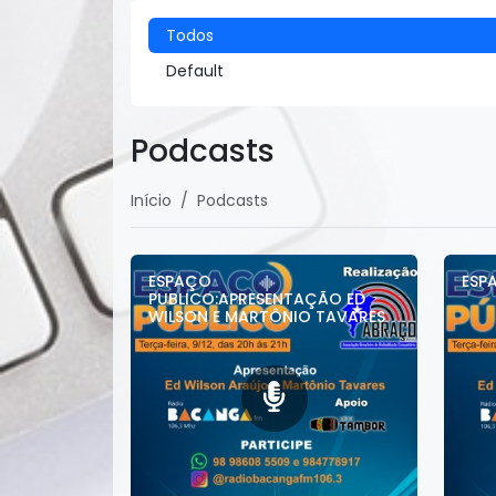
Todos
Default
Podcasts
Início
Podcasts
ESPAÇO
ESP
PUBLICO:APRESENTAÇÃO ED
WILSON E MARTÔNIO TAVARES