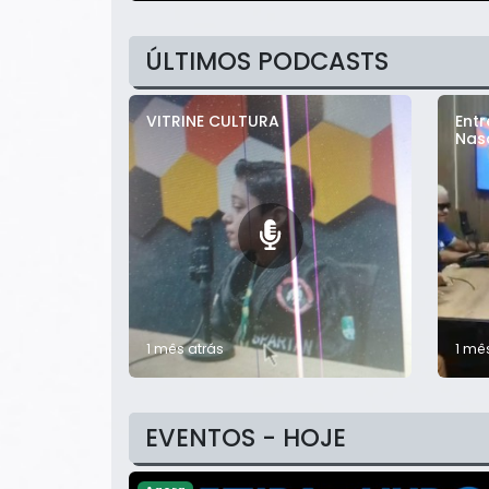
ÚLTIMOS PODCASTS
VITRINE CULTURA
Ent
Nas
1 mês atrás
1 mê
EVENTOS - HOJE