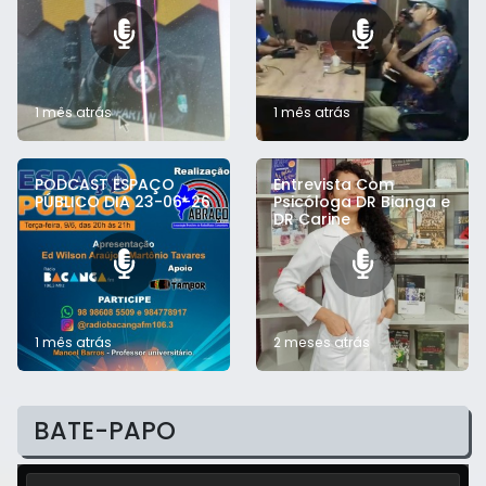
1 mês atrás
1 mês atrás
PODCAST ESPAÇO
Entrevista Com
PÚBLICO DIA 23-06-26
Psicóloga DR Bianga e
DR Carine
1 mês atrás
2 meses atrás
BATE-PAPO