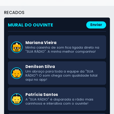
RECADOS
Mariana Vieira
Minha caixinha de som fica ligada direto na
MURAL DO OUVINTE
Enviar
"SUA RÁDIO". A minha melhor companhia!
Denilson Silva
Um abraço para toda a equipe da "SUA
RÁDIO"! O som chega com qualidade total
aqui no app!
Patrícia Santos
A "SUA RÁDIO" é disparada a rádio mais
carinhosa e interativa com o ouvinte!
Luciana Mendes
Passando para mandar um beijo para toda a
equipe técnica e para os ouvintes da "SUA
RÁDIO"!