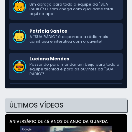
Um abraço para toda a equipe da "SUA
RÁDIO"! O som chega com qualidade total
aqui no app!
Patrícia Santos
A "SUA RÁDIO" é disparada a rádio mais
carinhosa e interativa com o ouvinte!
Luciana Mendes
Passando para mandar um beijo para toda a
equipe técnica e para os ouvintes da "SUA
RÁDIO"!
Jardel Castro
O som da "SUA RÁDIO" é diferenciado
demais! A melhor programação da cidade.
ÚLTIMOS VÍDEOS
ANIVERSÁRIO DE 49 ANOS DE ANJO DA GUARDA