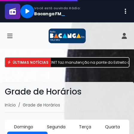
acadas em Goiás
ÚLTIMAS NOTÍCIAS
•
DNIT faz manutenção na ponte do Estreito dos Mosqu
Grade de Horários
Início
Grade de Horários
Domingo
Segunda
Terça
Quarta