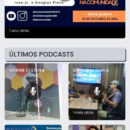
1 ano atrás
ÚLTIMOS PODCASTS
VITRINE CULTURA
Entrevista com o
cantor Cesar
Nascimento
1 mês atrás
1 mês atrás