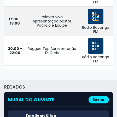
FM
Palavra Viva.
17:00 -
Apresentação pastor
19:00
Patrício e Equipe
Rádio Bacanga
FM
20:00 -
Reggae Top.Apresentação
22:00
Dj Crhis
Rádio Bacanga
FM
Cleiton Borges
A "SUA RÁDIO" é o som da nossa terra! Ligo o
rádio logo cedo!
RECADOS
Mariana Vieira
Minha caixinha de som fica ligada direto na
MURAL DO OUVINTE
Enviar
"SUA RÁDIO". A minha melhor companhia!
Denilson Silva