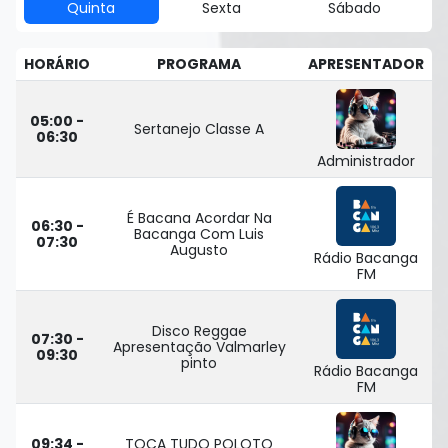
Quinta
Sexta
Sábado
HORÁRIO
PROGRAMA
APRESENTADOR
05:00 -
Sertanejo Classe A
06:30
Administrador
É Bacana Acordar Na
06:30 -
Bacanga Com Luis
07:30
Augusto
Rádio Bacanga
FM
Disco Reggae
07:30 -
Apresentação Valmarley
09:30
pinto
Rádio Bacanga
FM
09:34 -
TOCA TUDO POLOTO