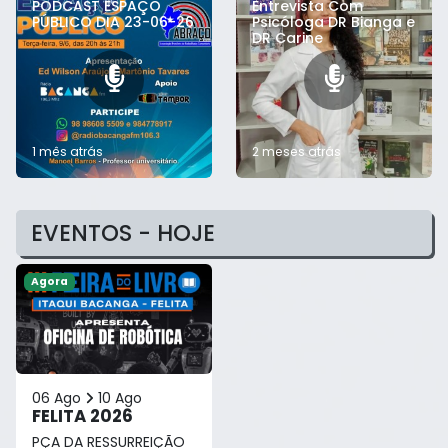
PODCAST ESPAÇO
Entrevista Com
PÚBLICO DIA 23-06-26
Psicóloga DR Bianga e
DR Carine
1 mês atrás
2 meses atrás
EVENTOS - HOJE
Agora
06 Ago
10 Ago
FELITA 2026
PÇA DA RESSURREIÇÃO