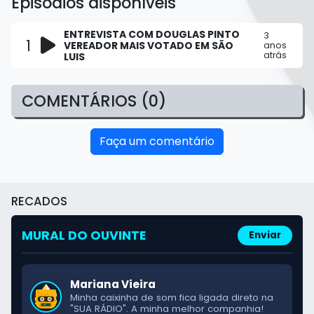
Episódios disponíveis
ENTREVISTA COM DOUGLAS PINTO
3
1
VEREADOR MAIS VOTADO EM SÃO
anos
atrás
LUIS
COMENTÁRIOS (0)
Faça um comentário
RECADOS
Cleiton Borges
A "SUA RÁDIO" é o som da nossa terra! Ligo o
MURAL DO OUVINTE
Enviar
rádio logo cedo!
Mariana Vieira
Minha caixinha de som fica ligada direto na
"SUA RÁDIO". A minha melhor companhia!