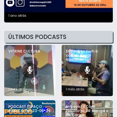
1 ano atrás
ÚLTIMOS PODCASTS
VITRINE CULTURA
Entrevista com o
cantor Cesar
Nascimento
1 mês atrás
1 mês atrás
PODCAST ESPAÇO
Entrevista Com
PÚBLICO DIA 23-06-26
Psicóloga DR Bianga e
DR Carine