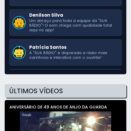
Denilson Silva
Um abraço para toda a equipe da "SUA
RÁDIO"! O som chega com qualidade total
aqui no app!
Patrícia Santos
A "SUA RÁDIO" é disparada a rádio mais
carinhosa e interativa com o ouvinte!
Luciana Mendes
Passando para mandar um beijo para toda a
equipe técnica e para os ouvintes da "SUA
ÚLTIMOS VÍDEOS
RÁDIO"!
Jardel Castro
ANIVERSÁRIO DE 49 ANOS DE ANJO DA GUARDA
O som da "SUA RÁDIO" é diferenciado
demais! A melhor programação da cidade.