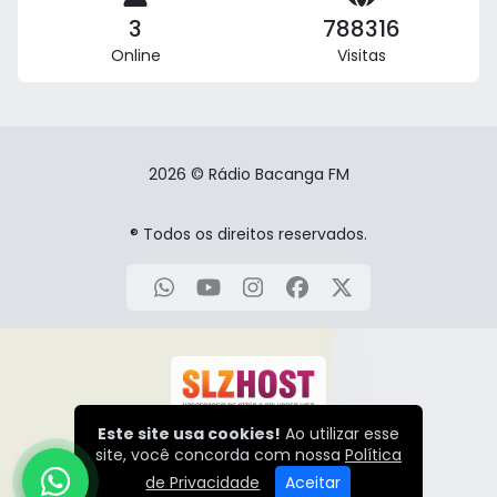
3
788316
Online
Visitas
2026 © Rádio Bacanga FM
® Todos os direitos reservados.
Este site usa cookies!
Ao utilizar esse
HTTPS:// | SITE SEGURO
site, você concorda com nossa
Política
de Privacidade
Aceitar
216.73.216.212 / 216.73.216.212