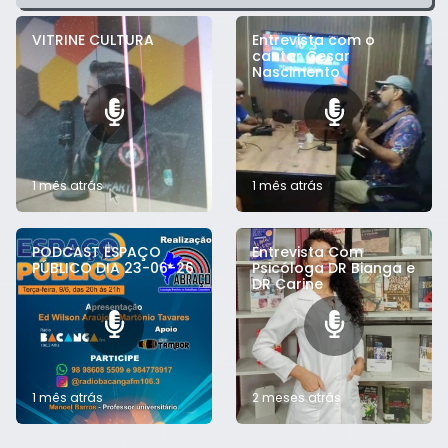
VITRINE CULTURA
Entrevista com o
cantor Cesar
Nascimento
1 mês atrás
1 mês atrás
PODCAST ESPAÇO
Entrevista Com
PÚBLICO DIA 23-06-26
Psicóloga DR Bianga e
DR Carine
1 mês atrás
2 meses atrás