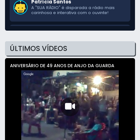
Patrícia Santos
A "SUA RÁDIO" é disparada a rádio mais
carinhosa e interativa com o ouvinte!
Luciana Mendes
Passando para mandar um beijo para toda a
equipe técnica e para os ouvintes da "SUA
ÚLTIMOS VÍDEOS
RÁDIO"!
Jardel Castro
ANIVERSÁRIO DE 49 ANOS DE ANJO DA GUARDA
O som da "SUA RÁDIO" é diferenciado
demais! A melhor programação da cidade.