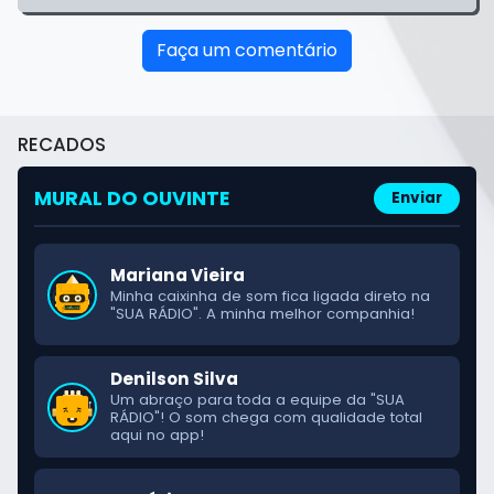
Faça um comentário
RECADOS
Cleiton Borges
A "SUA RÁDIO" é o som da nossa terra! Ligo o
MURAL DO OUVINTE
Enviar
rádio logo cedo!
Mariana Vieira
Minha caixinha de som fica ligada direto na
"SUA RÁDIO". A minha melhor companhia!
Denilson Silva
Um abraço para toda a equipe da "SUA
RÁDIO"! O som chega com qualidade total
aqui no app!